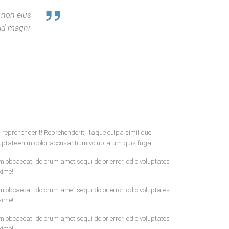
 non eius
 id magni
m reprehenderit! Reprehenderit, itaque culpa similique
luptate enim dolor accusantium voluptatum quis fuga!
m obcaecati dolorum amet sequi dolor error, odio voluptates
xime!
m obcaecati dolorum amet sequi dolor error, odio voluptates
xime!
m obcaecati dolorum amet sequi dolor error, odio voluptates
xime!