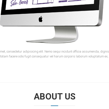
met, consectetur adipisicing elit. Nemo sequi incidunt officia assumenda, dign
 totam facere odio fugit consequatur vel harum corporis laborum voluptatum ex,
ABOUT US