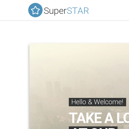
Super
STAR
Hello & Welcome!
TAKE A L