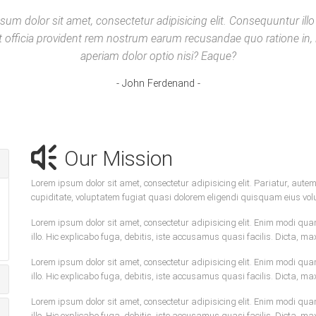
sum dolor sit amet, consectetur adipisicing elit. Consequuntur illo
t officia provident rem nostrum earum recusandae quo ratione in,
aperiam dolor optio nisi? Eaque?
John Ferdenand
Our Mission
Lorem ipsum dolor sit amet, consectetur adipisicing elit. Pariatur, aute
cupiditate, voluptatem fugiat quasi dolorem eligendi quisquam eius vo
Lorem ipsum dolor sit amet, consectetur adipisicing elit. Enim modi qua
illo. Hic explicabo fuga, debitis, iste accusamus quasi facilis. Dicta, ma
Lorem ipsum dolor sit amet, consectetur adipisicing elit. Enim modi qua
illo. Hic explicabo fuga, debitis, iste accusamus quasi facilis. Dicta, ma
Lorem ipsum dolor sit amet, consectetur adipisicing elit. Enim modi qua
illo. Hic explicabo fuga, debitis, iste accusamus quasi facilis. Dicta, ma