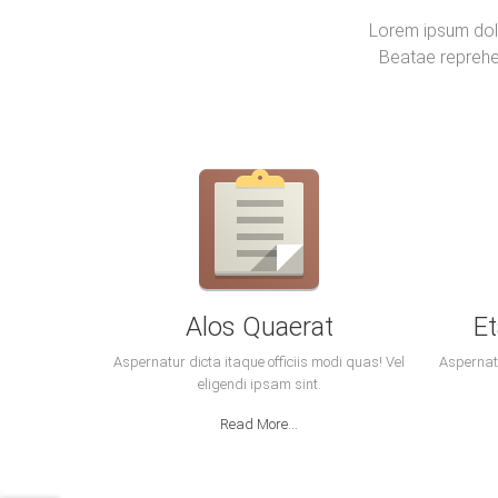
Lorem ipsum dolo
Beatae reprehen
Alos Quaerat
E
Aspernatur dicta itaque officiis modi quas! Vel
Aspernatu
eligendi ipsam sint.
Read More...